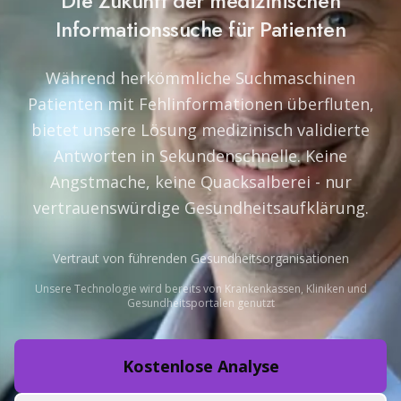
Die Zukunft der medizinischen
Informationssuche für Patienten
Während herkömmliche Suchmaschinen
Patienten mit Fehlinformationen überfluten,
bietet unsere Lösung medizinisch validierte
Antworten in Sekundenschnelle. Keine
Angstmache, keine Quacksalberei - nur
vertrauenswürdige Gesundheitsaufklärung.
Vertraut von führenden Gesundheitsorganisationen
Unsere Technologie wird bereits von Krankenkassen, Kliniken und
Gesundheitsportalen genutzt
Kostenlose Analyse