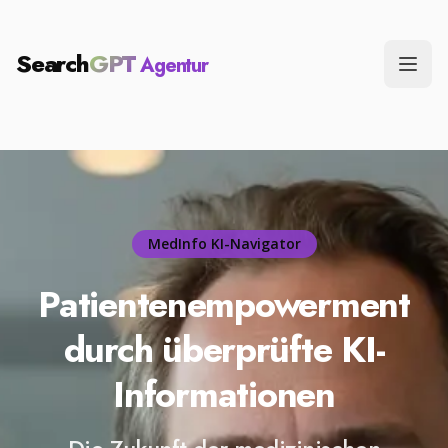
Search
GPT
Agentur
Menü
MedInfo KI-Navigator
Patientenempowerment
durch überprüfte KI-
Informationen