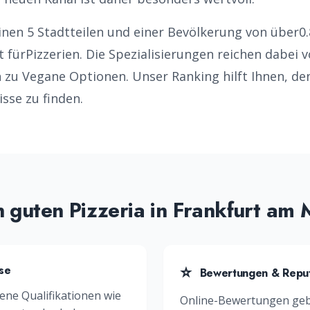
inen
5
Stadtteilen und einer Bevölkerung von über
0.
t für
Pizzerien
. Die Spezialisierungen reichen dabei 
n zu
Vegane Optionen
. Unser Ranking hilft Ihnen, d
isse zu finden.
n guten
Pizzeria
in
Frankfurt am 
⭐
ise
Bewertungen & Reput
ene Qualifikationen wie
Online-Bewertungen geb