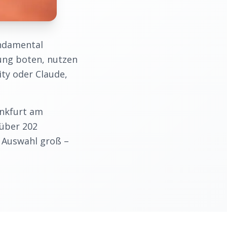
ndamental
ung boten, nutzen
ty oder Claude,
nkfurt am
 über
202
e Auswahl groß –