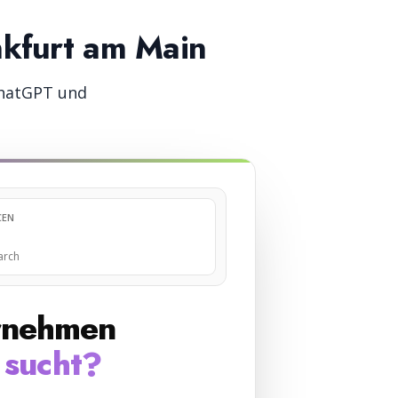
nkfurt am Main
hatGPT und
CEN
earch
rnehmen
 sucht?