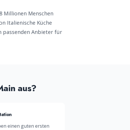
8
Millionen Menschen
von
Italienische Küche
en passenden Anbieter für
Main
aus?
ation
en einen guten ersten