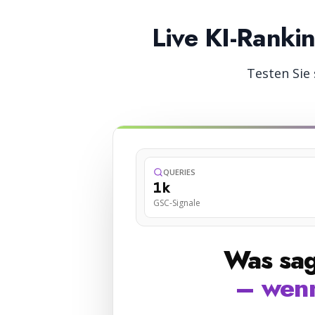
Live KI-Ranki
Testen Sie
QUERIES
1k
GSC-Signale
Was sa
– wenn