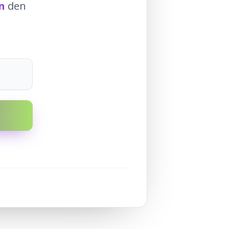
n
den