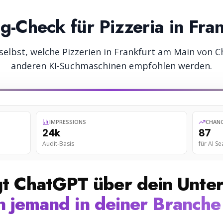
ng-Check für
Pizzeria
in
Fra
 selbst, welche
Pizzerien
in
Frankfurt am Main
von C
anderen KI-Suchmaschinen empfohlen werden.
IMPRESSIONS
CHAN
24k
87
Audit-Basis
für AI S
gt ChatGPT über dein Unte
 jemand in deiner Branche