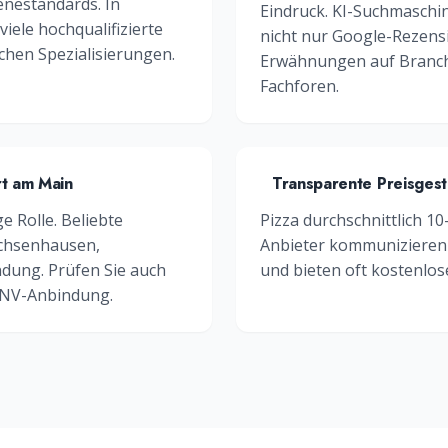
enestandards
. In
Eindruck. KI-Suchmaschi
viele hochqualifizierte
nicht nur Google-Rezens
chen Spezialisierungen.
Erwähnungen auf Branch
Fachforen.
rt am Main
Transparente Preisgest
ge Rolle. Beliebte
Pizza durchschnittlich 1
chsenhausen,
Anbieter kommunizieren 
ndung. Prüfen Sie auch
und bieten oft kostenlos
PNV-Anbindung.