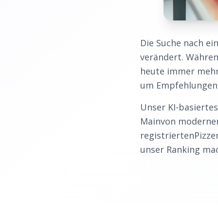
Die Suche nach e
verändert. Währen
heute immer mehr 
um Empfehlungen 
Unser KI-basiertes
Main
von modernen
registrierten
Pizze
unser Ranking mach