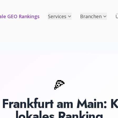
ale GEO Rankings
Services
Branchen
Ü
🍕
n
Frankfurt am Main
: 
lokales Ranking