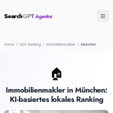
Search
GPT
Agentur
Menü
Home
/
GEO-Ranking
/
Immobilienmakler
/
München
🏠
Immobilienmakler
in
München
:
KI-basiertes lokales Ranking