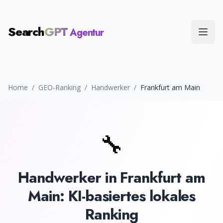
Search
GPT
Agentur
Menü
Home
/
GEO-Ranking
/
Handwerker
/
Frankfurt am Main
🔧
Handwerker
in
Frankfurt am
Main
: KI-basiertes lokales
Ranking