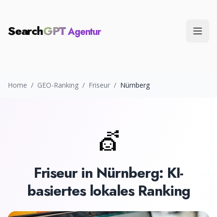
Search
GPT
Agentur
Menü
Home
/
GEO-Ranking
/
Friseur
/
Nürnberg
💇
Friseur
in
Nürnberg
: KI-
basiertes lokales Ranking