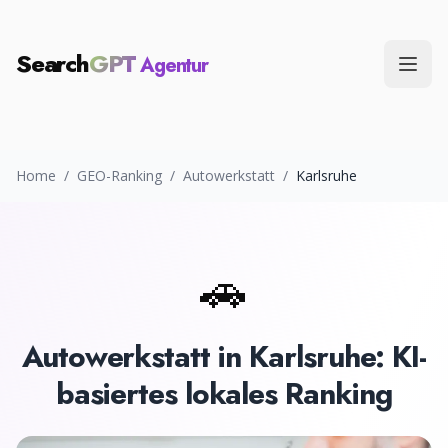
Search
GPT
Agentur
Menü
Home
/
GEO-Ranking
/
Autowerkstatt
/
Karlsruhe
🚗
Autowerkstatt
in
Karlsruhe
: KI-
basiertes lokales Ranking