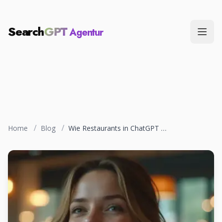
Search
GPT
Agentur
Menü
/
/
Home
Blog
Wie Restaurants in ChatGPT gefunden werden &#8211; Lokale KI-Optimierung