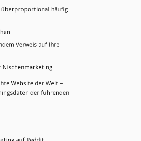
 überproportional häufig
chen
endem Verweis auf Ihre
ür Nischenmarketing
chte Website der Welt –
iningsdaten der führenden
keting auf Reddit