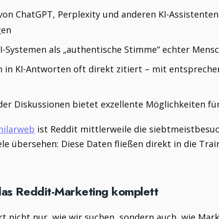
von ChatGPT, Perplexity und anderen KI-Assistenten
gen
 KI-Systemen als „authentische Stimme“ echter Mens
 in KI-Antworten oft direkt zitiert – mit entsprech
der Diskussionen bietet exzellente Möglichkeiten f
milarweb
ist Reddit mittlerweile die siebtmeistbesu
le übersehen: Diese Daten fließen direkt in die Tra
das Reddit-Marketing komplett
rt nicht nur, wie wir suchen, sondern auch, wie Mar