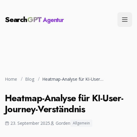
Search
GPT
Agentur
Menü
/
/
Home
Blog
Heatmap-Analyse für KI-User-Journey-Verständnis
Heatmap-Analyse für KI-User-
Journey-Verständnis
23. September 2025
Gorden
Allgemein