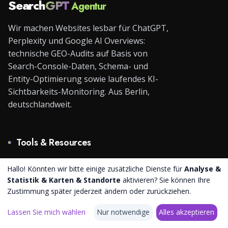
Search
GPT
Agentur
Wir machen Websites lesbar für ChatGPT,
Perplexity und Google AI Overviews:
technische GEO-Audits auf Basis von
Search-Console-Daten, Schema- und
Entity-Optimierung sowie laufendes KI-
Sichtbarkeits-Monitoring. Aus Berlin,
deutschlandweit.
Tools & Resources
→
AI Crawler Check
Hallo! Könnten wir bitte einige zusätzliche Dienste für
Analyse &
Statistik & Karten & Standorte
aktivieren? Sie können Ihre
→
GSC Opportunity Check
Zustimmung später jederzeit ändern oder zurückziehen.
→
Brand Entity Check
Lassen Sie mich wählen
Nur notwendige
Alles akzeptieren
→
Reddit Brand Check