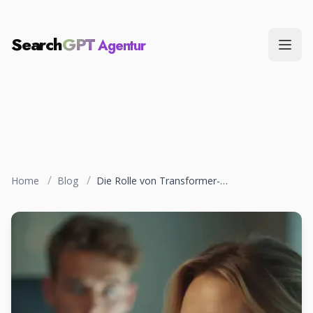
Search
GPT
Agentur
Menü
/
/
Home
Blog
Die Rolle von Transformer-Modellen in der modernen Suche