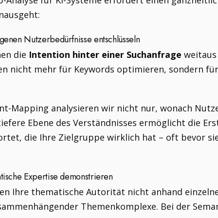
p-Analyse für KI-Systeme erfordert einen ganzheitli
inausgeht:
rgenen Nutzerbedürfnisse entschlüsseln
hen die
Intention hinter einer Suchanfrage
weitaus 
n nicht mehr für Keywords optimieren, sondern fü
ent-Mapping analysieren wir nicht nur, wonach Nutz
tiefere Ebene des Verständnisses ermöglicht die Ers
tet, die Ihre Zielgruppe wirklich hat – oft bevor s
atische Expertise demonstrieren
n Ihre thematische Autorität nicht anhand einzeln
usammenhängender Themenkomplexe. Bei der Semant