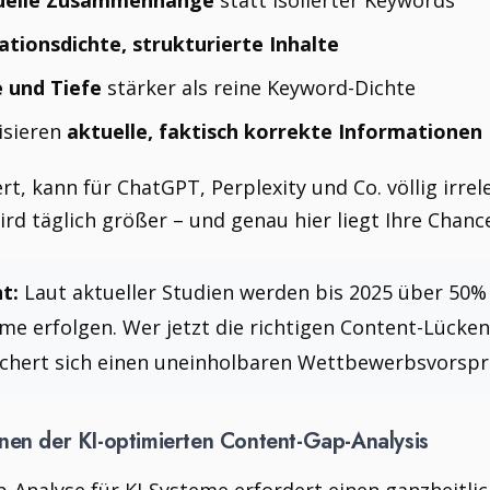
uelle Zusammenhänge
statt isolierter Keywords
ationsdichte, strukturierte Inhalte
e und Tiefe
stärker als reine Keyword-Dichte
isieren
aktuelle, faktisch korrekte Informationen
t, kann für ChatGPT, Perplexity und Co. völlig irrel
rd täglich größer – und genau hier liegt Ihre Chanc
t:
Laut aktueller Studien werden bis 2025 über 50%
me erfolgen. Wer jetzt die richtigen Content-Lücke
, sichert sich einen uneinholbaren Wettbewerbsvorsp
onen der KI-optimierten Content-Gap-Analysis