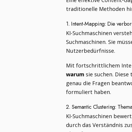
Eine effektive Content-Ga
traditionelle Methoden h
1. Intent-Mapping: Die verbo
KI-Suchmaschinen verste
Suchmaschinen. Sie müsse
Nutzerbedürfnisse.
Mit fortschrittlichem Int
warum
sie suchen. Diese 
genau die Fragen beantwor
formuliert haben.
2. Semantic Clustering: Them
KI-Suchmaschinen bewerte
durch das Verständnis z