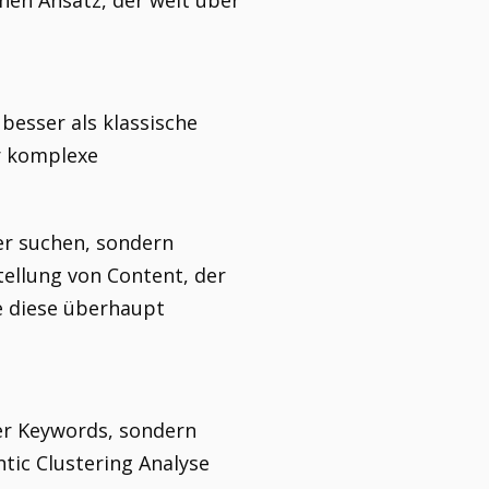
chen Ansatz, der weit über
besser als klassische
r komplexe
er suchen, sondern
tellung von Content, der
ie diese überhaupt
er Keywords, sondern
ic Clustering Analyse