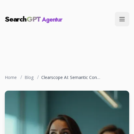
Search
GPT
Agentur
Menü
/
/
Home
Blog
Clearscope AI: Semantic Content-Optimization im Test