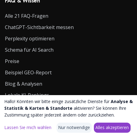
FAQ & Wissen
Alle 21 FAQ-Fragen
ChatGPT-Sichtbarkeit messen
Perplexity optimieren
Schema für AI Search
Preise
Beispiel GEO-Report
Blog & Analysen
Lokale KI-Rankings
Hallo! Könnten wir bitte einige zusätzliche Dienste für
Analyse &
Statistik & Karten & Standorte
aktivieren? Sie können Ihre
Kontakt
Zustimmung später jederzeit ändern oder zurückziehen.
Lassen Sie mich wählen
Nur notwendige
Alles akzeptieren
Schliemannstr. 23
10437 Berlin